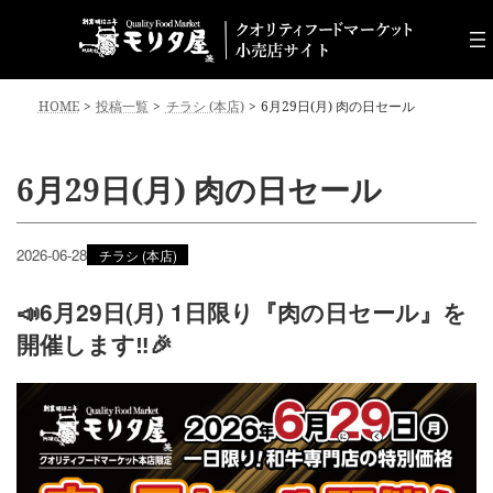
コ
ナ
ン
ビ
テ
ゲ
ン
ー
ツ
シ
HOME
投稿一覧
チラシ (本店)
6月29日(月) 肉の日セール
へ
ョ
ス
ン
キ
に
6月29日(月) 肉の日セール
ッ
移
プ
動
2026-06-28
チラシ (本店)
📣6月29日(月) 1日限り『肉の日セール』を
開催します‼️🎉