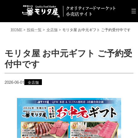
コ
ナ
ン
ビ
テ
ゲ
ン
ー
ツ
シ
HOME
投稿一覧
全店舗
モリタ屋 お中元ギフト ご予約受付中です
へ
ョ
ス
ン
キ
に
モリタ屋 お中元ギフト ご予約受
ッ
移
付中です
プ
動
2026-06-01
全店舗