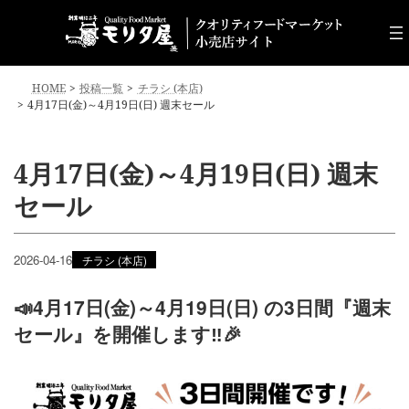
コ
ナ
ン
ビ
テ
ゲ
ン
ー
ツ
シ
HOME
投稿一覧
チラシ (本店)
へ
ョ
4月17日(金)～4月19日(日) 週末セール
ス
ン
キ
に
ッ
移
4月17日(金)～4月19日(日) 週末
プ
動
セール
2026-04-16
チラシ (本店)
📣4月17日(金)～4月19日(日) の3日間『週末
セール』を開催します‼️🎉