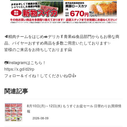
🥩精肉チームをはじめ🥪デリカ🥬青果🧀食品部門からもお🉐な商
品、バイヤーおすすめ商品を多数ご用意いたしております✨️
皆様のご来店をお待ちしております🤗
📷️Instagramはこちら！
https://x.gd/d2irp
フォロー＆イイね！してくださいね😊👍️
関連記事
8月10日(月)～12日(水) もうすぐお盆セール 日替わりお買得情
報
2026-08-09