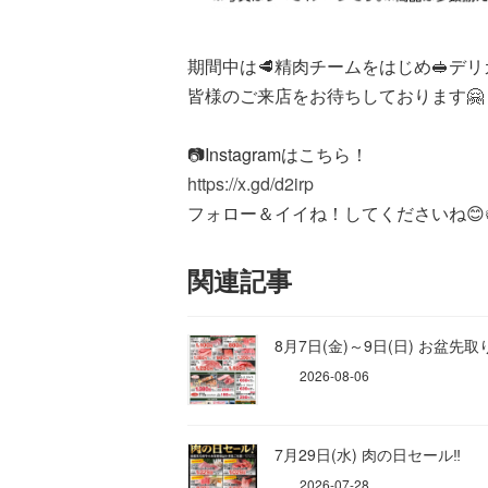
期間中は🥩精肉チームをはじめ🥪デ
皆様のご来店をお待ちしております🤗
📷️Instagramはこちら！
https://x.gd/d2irp
フォロー＆イイね！してくださいね😊👍
関連記事
8月7日(金)～9日(日) お盆先
2026-08-06
7月29日(水) 肉の日セール‼️
2026-07-28