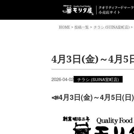
コ
ナ
ン
ビ
テ
ゲ
ン
ー
HOME
投稿一覧
チラシ (SUINA室町店)
ツ
シ
へ
ョ
ス
ン
キ
に
4月3日(金)～4月
ッ
移
プ
動
2026-04-02
チラシ (SUINA室町店)
📣4月3日(金)～4月5日