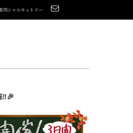
都肉
シャルキュトリー
️🎉