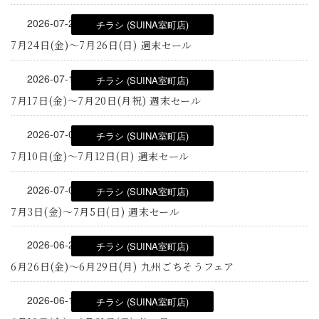
2026-07-23
チラシ (SUINA室町店)
7月24日(金)～7月26日(日) 週末セール
2026-07-16
チラシ (SUINA室町店)
7月17日(金)～7月20日(月祝) 週末セール
2026-07-09
チラシ (SUINA室町店)
7月10日(金)～7月12日(日) 週末セール
2026-07-02
チラシ (SUINA室町店)
7月3日(金)～7月5日(日) 週末セール
2026-06-25
チラシ (SUINA室町店)
6月26日(金)～6月29日(月) 九州ごちそうフェア
2026-06-18
チラシ (SUINA室町店)