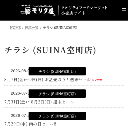
コ
ナ
ン
ビ
テ
ゲ
ン
ー
ツ
シ
HOME
投稿一覧
チラシ (SUINA室町店)
へ
ョ
ス
ン
キ
に
チラシ (SUINA室町店)
ッ
移
プ
動
2026-08-06
チラシ (SUINA室町店)
8月7日(金)～9日(日) お盆先取り！週末セール
New!!
2026-07-30
チラシ (SUINA室町店)
7月31日(金)～8月2日(日) 週末セール
2026-07-28
チラシ (SUINA室町店)
7月29日(水) 肉の日セール‼️