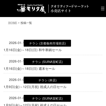
コ
ナ
ン
ビ
テ
ゲ
ン
ー
ツ
シ
HOME
投稿一覧
へ
ョ
ス
ン
キ
に
ッ
移
2026-01-15
チラシ (京都食肉市場前店)
プ
動
1月16日(金)～18日(日) 和牛寒鍋セール
2026-01-15
チラシ (SUINA室町店)
1月16日(金)～18日(日) 週末セール
2026-01-08
チラシ (本店)
1月9日(金)～12日(月祝) 祝成人の日セール
2026-01-08
チラシ (SUINA室町店)
1月9日(金)～12日(月祝) 祝成人の日セール