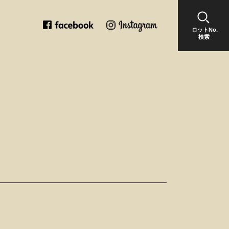
ロットNo.
検索