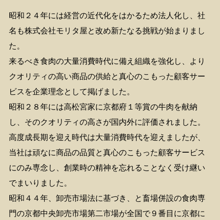
昭和２４年には経営の近代化をはかるため法人化し、社
名も株式会社モリタ屋と改め新たなる挑戦が始まりまし
た。
来るべき食肉の大量消費時代に備え組織を強化し、より
クオリティの高い商品の供給と真心のこもった顧客サー
ビスを企業理念として掲げました。
昭和２８年には高松宮家に京都府１等賞の牛肉を献納
し、そのクオリティの高さが国内外に評価されました。
高度成長期を迎え時代は大量消費時代を迎えましたが、
当社は頑なに商品の品質と真心のこもった顧客サービス
にのみ専念し、創業時の精神を忘れることなく受け継い
でまいりました。
昭和４４年、卸売市場法に基づき、と畜場併設の食肉専
門の京都中央卸売市場第二市場が全国で９番目に京都に